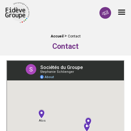
Fidève Groupe Une synergie à votre service
Men
Contactez-no
>
Fil d'Ariane :
Accueil
Contact
Contact