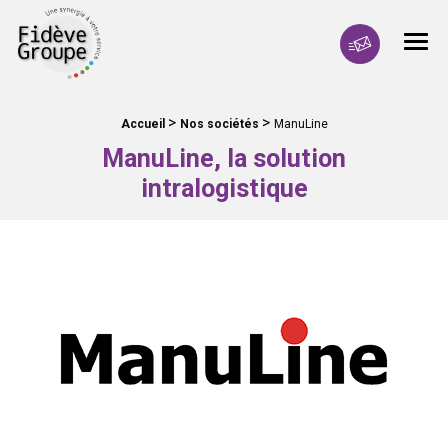
Fidève Groupe Une synergie à votre service
Men
Contactez-no
>
>
Fil d'Ariane :
Accueil
Nos sociétés
ManuLine
ManuLine, la solution
intralogistique