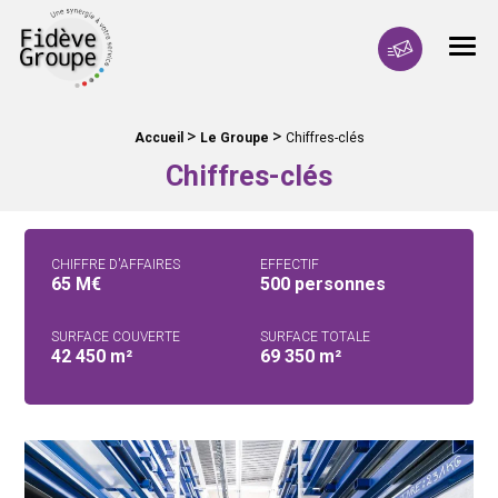
Fidève Groupe Une synergie à votre service
Men
Contactez-no
>
>
Fil d'Ariane :
Accueil
Le Groupe
Chiffres-clés
Chiffres-clés
CHIFFRE D'AFFAIRES
EFFECTIF
65 M€
500 personnes
SURFACE COUVERTE
SURFACE TOTALE
42 450 m²
69 350 m²